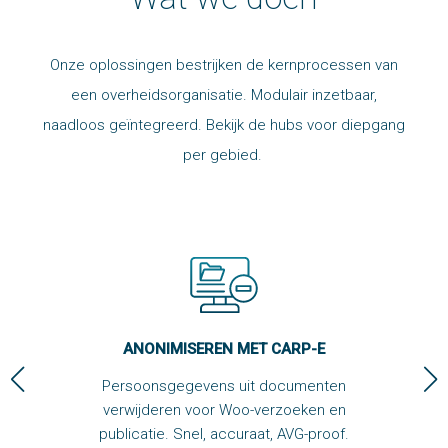
Onze oplossingen bestrijken de kernprocessen van
een overheidsorganisatie. Modulair inzetbaar,
naadloos geïntegreerd. Bekijk de hubs voor diepgang
per gebied.
ARP-E
ALLE OPLOSSINGEN
cumenten
Van
eFormulieren
en bestuurlijke
zoeken en
besluitvorming tot specifieke
AVG-
proof.
toepassingen zoals leerlingenvervoer