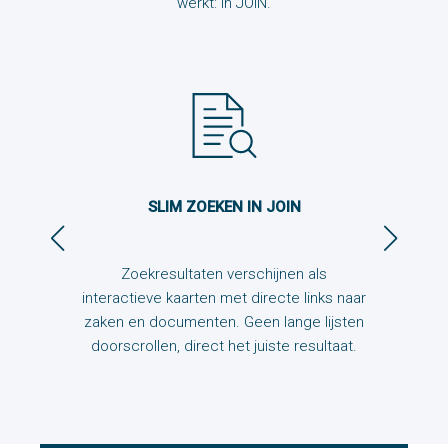
werkt: in JOIN.
SLIM ZOEKEN IN JOIN
S
er de
Zoekresultaten verschijnen als
Joni+
 gaat.
interactieve kaarten met directe links naar
de 
 modi.
zaken en documenten. Geen lange lijsten
int
doorscrollen, direct het juiste resultaat.
proced
eig